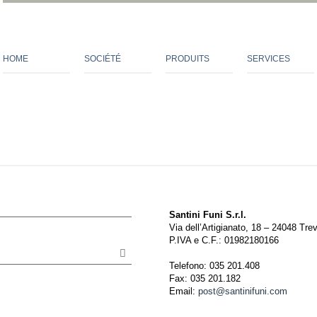
HOME
SOCIÉTÉ
PRODUITS
SERVICES
Santini Funi S.r.l.
Via dell’Artigianato, 18 – 24048 Tre
P.IVA e C.F.: 01982180166
Telefono: 035 201.408
Fax: 035 201.182
Email:
post@santinifuni.com