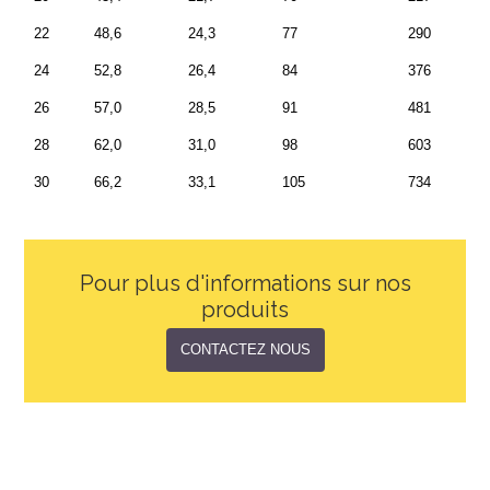
22
48,6
24,3
77
290
24
52,8
26,4
84
376
26
57,0
28,5
91
481
28
62,0
31,0
98
603
30
66,2
33,1
105
734
Pour plus d'informations sur nos
produits
CONTACTEZ NOUS