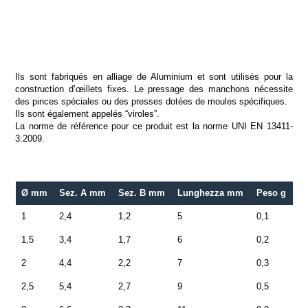
Ils sont fabriqués en alliage de Aluminium et sont utilisés pour la
construction d’œillets fixes. Le pressage des manchons nécessite
des pinces spéciales ou des presses dotées de moules spécifiques.
Ils sont également appelés “viroles”.
La norme de référence pour ce produit est la norme UNI EN 13411-
3:2009.
Ø mm
Sez. A mm
Sez. B mm
Lunghezza mm
Peso g
1
2,4
1,2
5
0,1
1,5
3,4
1,7
6
0,2
2
4,4
2,2
7
0,3
2,5
5,4
2,7
9
0,5