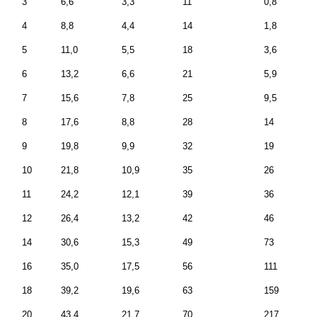
3
6,6
3,3
11
0,8
4
8,8
4,4
14
1,8
5
11,0
5,5
18
3,6
6
13,2
6,6
21
5,9
7
15,6
7,8
25
9,5
8
17,6
8,8
28
14
9
19,8
9,9
32
19
10
21,8
10,9
35
26
11
24,2
12,1
39
36
12
26,4
13,2
42
46
14
30,6
15,3
49
73
16
35,0
17,5
56
111
18
39,2
19,6
63
159
20
43,4
21,7
70
217