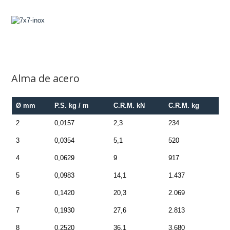
Alma de acero
Ø mm
P.S. kg / m
C.R.M. kN
C.R.M. kg
2
0,0157
2,3
234
3
0,0354
5,1
520
4
0,0629
9
917
5
0,0983
14,1
1.437
6
0,1420
20,3
2.069
7
0,1930
27,6
2.813
8
0,2520
36,1
3.680