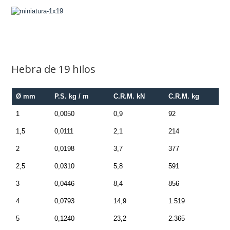
Hebra de 19 hilos
Ø mm
P.S. kg / m
C.R.M. kN
C.R.M. kg
1
0,0050
0,9
92
1,5
0,0111
2,1
214
2
0,0198
3,7
377
2,5
0,0310
5,8
591
3
0,0446
8,4
856
4
0,0793
14,9
1.519
5
0,1240
23,2
2.365