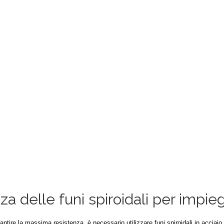
a delle funi spiroidali per impiegh
antire la massima resistenza, è necessario utilizzare funi spiroidali in acciai