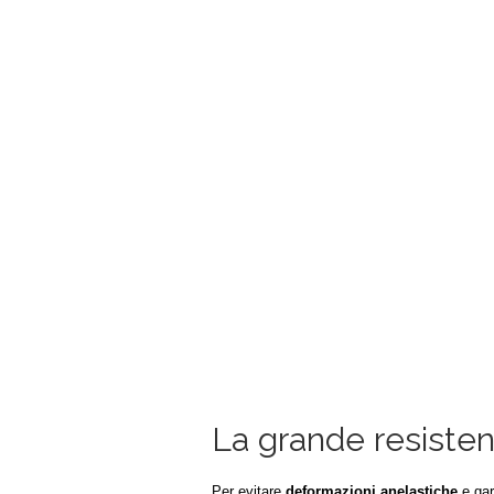
La grande resistenz
Per evitare
deformazioni anelastiche
e gar