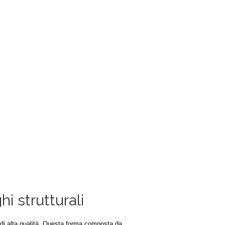
i strutturali
o di alta qualità. Questa forma composta da