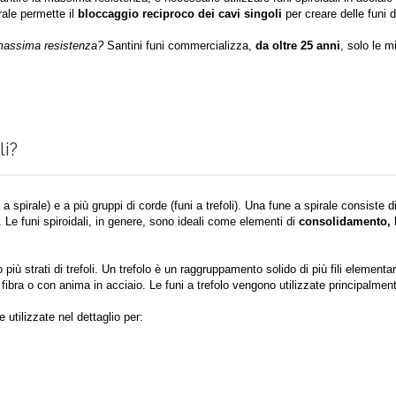
irale permette il
bloccaggio reciproco dei cavi singoli
per creare delle funi d
a massima resistenza?
Santini funi commercializza,
da oltre 25 anni
, solo le mi
li?
 spirale) e a più gruppi di corde (funi a trefoli). Una fune a spirale consiste di 
. Le funi spiroidali, in genere, sono ideali come elementi di
consolidamento, 
iù strati di trefoli. Un trefolo è un raggruppamento solido di più fili elementari a
fibra o con anima in acciaio. Le funi a trefolo vengono utilizzate principalmen
 utilizzate nel dettaglio per: