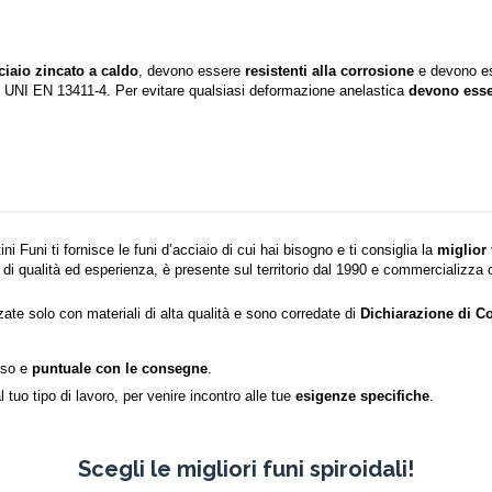
cciaio zincato a caldo
, devono essere
resistenti
alla corrosione
e devono es
UNI EN 13411-4. Per evitare qualsiasi deformazione anelastica
devono esser
ni Funi ti fornisce le funi d’acciaio di cui hai bisogno e ti consiglia la
miglior 
 di qualità ed esperienza, è presente sul territorio dal 1990 e commercializza cav
zate solo con materiali di alta qualità e sono corredate di
Dichiarazione di C
ciso e
puntuale con le consegne
.
al tuo tipo di lavoro, per venire incontro alle tue
esigenze specifiche
.
Scegli le migliori funi spiroidali!