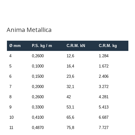
Anima Metallica
Ø mm
P.S. kg / m
C.R.M. kN
C.R.M. kg
4
0,2600
12,6
1.284
5
0,1000
16,4
1.672
6
0,1500
23,6
2.406
7
0,2000
32,1
3.272
8
0,2600
42
4.281
9
0,3300
53,1
5.413
10
0,4100
65,6
6.687
11
0,4870
75,8
7.727