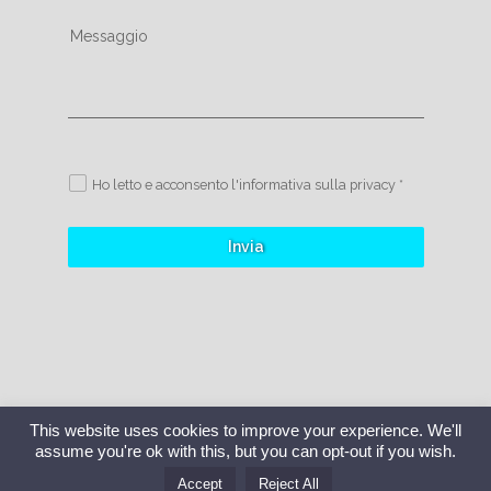
Messaggio
Ho letto e acconsento l'informativa sulla privacy *
Invia
This website uses cookies to improve your experience. We'll
assume you're ok with this, but you can opt-out if you wish.
santini funi srl © 2014 | All Rights Reserved
Accept
Reject All