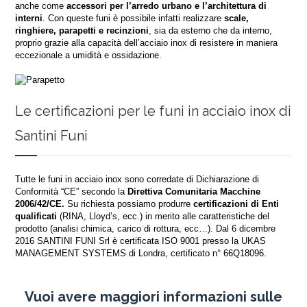
anche come
accessori
per l’arredo urbano e l’architettura di
interni
. Con queste funi è possibile infatti realizzare
scale,
ringhiere, parapetti e recinzioni
, sia da esterno che da interno,
proprio grazie alla capacità dell’acciaio inox di resistere in maniera
eccezionale a umidità e ossidazione.
Le certificazioni per le funi in acciaio inox di
Santini Funi
Tutte le funi in acciaio inox sono corredate di Dichiarazione di
Conformità “CE” secondo la
Direttiva Comunitaria Macchine
2006/42/CE.
Su richiesta possiamo produrre
certificazioni di Enti
qualificati
(RINA, Lloyd’s, ecc.) in merito alle caratteristiche del
prodotto (analisi chimica, carico di rottura, ecc…). Dal 6 dicembre
2016 SANTINI FUNI Srl è certificata ISO 9001 presso la UKAS
MANAGEMENT SYSTEMS di Londra, certificato n° 66Q18096.
Vuoi avere maggiori informazioni sulle